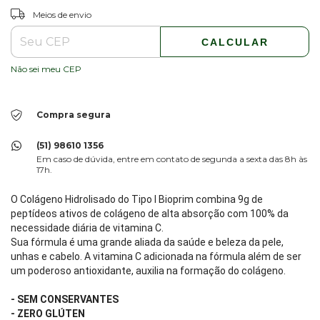
ALTERAR CEP
Entregas para o CEP:
Meios de envio
CALCULAR
Não sei meu CEP
Compra segura
(51) 98610 1356
Em caso de dúvida, entre em contato de segunda a sexta das 8h às
17h.
O Colágeno Hidrolisado do Tipo I Bioprim combina 9g de
peptídeos ativos de colágeno de alta absorção com 100% da
necessidade diária de vitamina C.
Sua fórmula é uma grande aliada da saúde e beleza da pele,
unhas e cabelo. A vitamina C adicionada na fórmula além de ser
um poderoso antioxidante, auxilia na formação do colágeno.
- SEM CONSERVANTES
- ZERO GLÚTEN