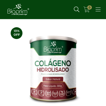
0
13
%
OFF